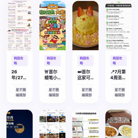
院长团队
生，
超5万
治疗、抗
评测
彩测试+妆
eSIM/翻译
包括安艺
365MC
例。约
衰紧致、
造
地陪
知、赵哈
正规医院资质查
犹鸥亭手
60坪精
脱毛等项
询、江南商圈防
娜、朴恩
术中心前
致空间，
目。以一
明洞色彩测试馆
行前上网卡选
踩坑与均价分
颂等多位
主任。院
4间独立
人一方的
推荐、弘大沙龙
购、接送机与中
析。
院长。擅
长团队均
诊疗室，
深度定制
美发价格避坑指
文就诊随行陪
长面部埋
毕业于名
一人院长
模式闻
南。
同。
线提升、
校，专注
制全程亲
名，全程
美版超声
抗衰提
诊。擅长
中文服
刀、韩版
升、精细
热玛吉
务，中韩
热玛吉、
化注射、
FLX、美
同价无溢
韩国攻
韩国攻
韩国攻
韩国攻
Inmode
激光美肤
版超声
价。
略
略
略
略
钻石超
等。擅长
刀、
26
🚨首尔
🍛首尔
📍7月第
塑、钒提
美版超声
Inmode
年/27年
蜡笔小
这家可
4周圣水
升、丽珠
刀、热玛
钻石超
韩国休
新快闪
爱到犯
洞快闪
兰水光、
吉FLX、
塑、超皮
假红日
店来
规的餐
地图｜
皮秒祥斑
Inmode
秒祛斑、
星芒圈
星芒圈
星芒圈
星芒圈
子
等项目。
了！
钻石超
厅
黄金微
19家店
编辑部
编辑部
编辑部
编辑部
实行中韩
塑、皮秒
针、玻尿
实时更
同价，支
祥斑、玻
酸注射等
新
持支付
尿酸填
项目。
宝、银联
充、丽珠
付款及退
兰水光等
税。
项目。